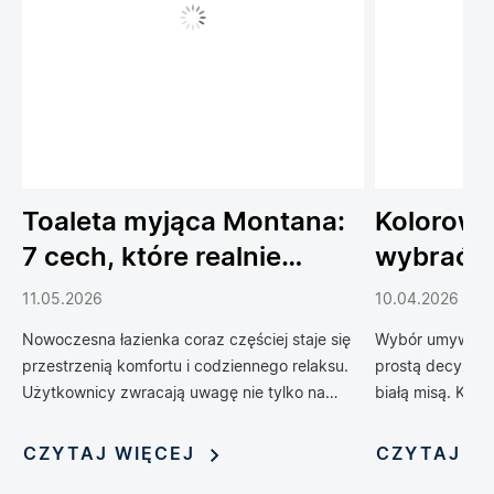
Toaleta myjąca Montana:
Kolorowe
7 cech, które realnie
wybrać 
podnoszą komfort
do łazien
11.05.2026
10.04.2026
codziennego życia
Nowoczesna łazienka coraz częściej staje się
Wybór umywalki 
przestrzenią komfortu i codziennego relaksu.
prostą decyzją 
Użytkownicy zwracają uwagę nie tylko na
białą misą. Kol
design, ale również na technologie, które
zrewolucjonizow
poprawiają wygodę, higienę i funkcjonalność
oferując możliwo
CZYTAJ WIĘCEJ
CZYTAJ W
wnętrza. Jednym z rozwiązań, które
nadania jej nie