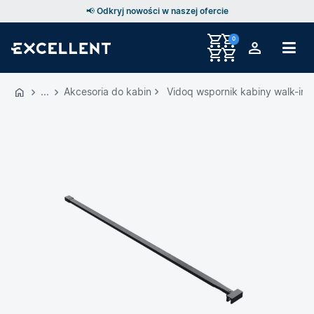
📢 Odkryj nowości w naszej ofercie
0
Przejdź
do
Akcesoria do kabin
Vidoq wspornik kabiny walk-in 
GŁÓWNEJ
ZAWARTOŚCI
MENU
MENU
UŻYTKOWNIKA
WYSZUKIWARKI