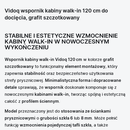
Vidoq wspornik kabiny walk-in 120 cm do
docięcia, grafit szczotkowany
STABILNE I ESTETYCZNE WZMOCNIENIE
KABINY WALK-IN W NOWOCZESNYM
WYKOŃCZENIU
Wspornik kabiny walk-in Vidoq 120 cm
w kolorze
grafit
szczotkowany
to funkcjonalny
element montażowy
, który
zapewnia
stabilność
oraz bezpieczeństwo użytkowania
strefy prysznicowej.
Minimalistyczna forma i dopracowane
detale
sprawiają, że
wspornik
doskonale komponuje się z
nowoczesnymi
kabinami walk-in
, tworząc spójną i estetyczną
całość z
profilem ściennym
.
Model
przeznaczony jest do
stosowania ze ściankami
prysznicowymi
o
grubości szkła 6
lub
8 mm
. Może pełnić
funkcję
wzmocnienia pojedynczej tafli szkła
, a także