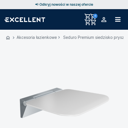
📢 Odkryj nowości w naszej ofercie
0
Przejdź
do
Akcesoria łazienkowe
Seduro Premium siedzisko pryszni
GŁÓWNEJ
ZAWARTOŚCI
MENU
MENU
UŻYTKOWNIKA
WYSZUKIWARKI