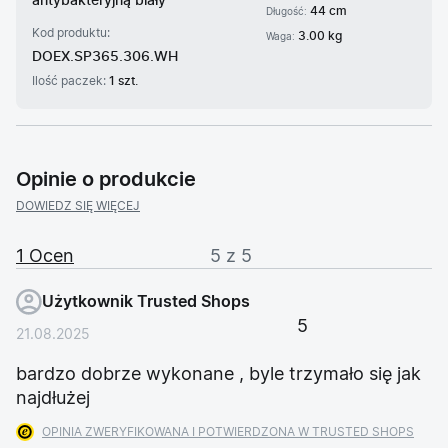
antybakteryjną biały
44 cm
Długość:
Kod produktu:
3.00 kg
Waga:
DOEX.SP365.306.WH
Ilość paczek:
1 szt.
Opinie o produkcie
DOWIEDZ SIĘ WIĘCEJ
1 Ocen
5 z 5
Użytkownik Trusted Shops
5
21.08.2025
bardzo dobrze wykonane , byle trzymało się jak
najdłużej
OPINIA ZWERYFIKOWANA I POTWIERDZONA W TRUSTED SHOPS