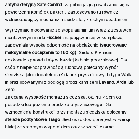
antybakteryjną Safe Contro
l
, zapobiegającą osadzaniu się na
powierzchni komórek bakterii. Zastosowano tu również
wolnoopadający mechanizm siedziska, z cichym opadaniem.
Wytrzymałe mocowanie ze stopu aluminium wraz z zestawem
montażowym marki
Fischer
znajdującym się w komplecie,
zapewniają wysoką odporność na obciążenie
(sugerowane
maksymalne obciążenie to 160 kg)
. Seduro Premium
doskonale sprawdzi się w każdej kabinie prysznicowej. Dla
osób z niepełnosprawnością ruchową polecamy wybór
siedziska jako dodatek dla ścianek prysznicowych typu Walk-
in oraz licowanymi z podłogą brodzikami serii
Lavano, Arda lub
Zero
.
Zalecana wysokość montażu siedziska: ok. 40-45cm od
posadzki lub poziomu brodzika prysznicowego. Dla
wzmocnienia konstrukcji przy montażu siedziska polecamy
stelaże podtynkowe Trago
. Siedzisko dostępne jest w wersji
białej ze srebrnym wspornikiem oraz w wersji czarnej.