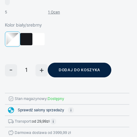
5
1 Ocen
Kolor biały/srebrny
DODAJ DO KOSZYKA
Stan magazynowy:
Dostępny
Sprawdź salony sprzedaży
Transport:
od 29,99zł
Darmowa dostawa od 3999,99 zł