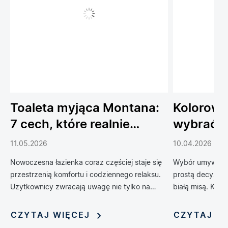
Toaleta myjąca Montana:
Kolorowe
7 cech, które realnie
wybrać 
podnoszą komfort
do łazien
11.05.2026
10.04.2026
codziennego życia
Nowoczesna łazienka coraz częściej staje się
Wybór umywalki 
przestrzenią komfortu i codziennego relaksu.
prostą decyzją 
Użytkownicy zwracają uwagę nie tylko na
białą misą. Kol
design, ale również na technologie, które
zrewolucjonizow
poprawiają wygodę, higienę i funkcjonalność
oferując możliwo
CZYTAJ WIĘCEJ
CZYTAJ W
wnętrza. Jednym z rozwiązań, które
nadania jej nie