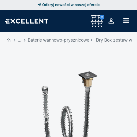
📢 Odkryj nowości w naszej ofercie
0
Przejdź
do
Baterie wannowo-prysznicowe
Dry Box zestaw wa
GŁÓWNEJ
ZAWARTOŚCI
MENU
MENU
UŻYTKOWNIKA
WYSZUKIWARKI