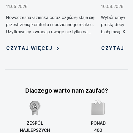
podnoszą komfort
do łazien
11.05.2026
10.04.2026
codziennego życia
Nowoczesna łazienka coraz częściej staje się
Wybór umywalki 
przestrzenią komfortu i codziennego relaksu.
prostą decyzją 
Użytkownicy zwracają uwagę nie tylko na
białą misą. Kol
design, ale również na technologie, które
zrewolucjonizow
poprawiają wygodę, higienę i funkcjonalność
oferując możliwo
CZYTAJ WIĘCEJ
CZYTAJ W
wnętrza. Jednym z rozwiązań, które
nadania jej nie
dynamicznie zyskuje popularność, jest toaleta
myjąca — połączenie klasycznej miski WC z
funkcją bidetu i szeregiem inteligentnych
udogodnień. Rosnąca popularność tych
zaawansowanych urządzeń sprawia, że stają
Dlaczego warto nam zaufać?
się one symbolem nowoczesnego stylu życia i
modnym elementem aranżacji łazienek.
ZESPÓŁ
PONAD
NAJLEPSZYCH
400