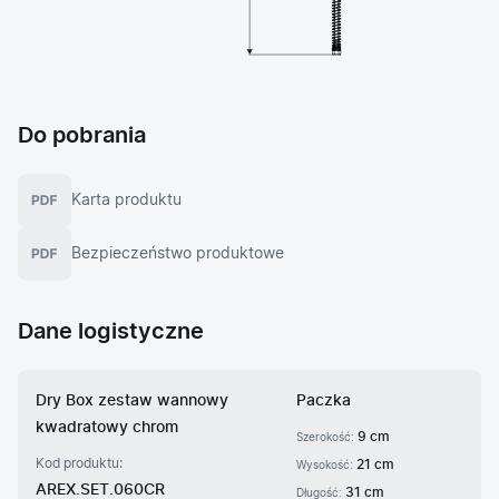
Do pobrania
Karta produktu
Bezpieczeństwo produktowe
Dane logistyczne
Dry Box zestaw wannowy
Paczka
kwadratowy chrom
9 cm
Szerokość:
Kod produktu:
21 cm
Wysokość:
AREX.SET.060CR
31 cm
Długość: