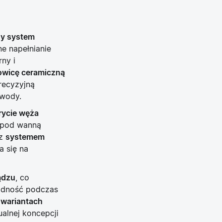
ny system
 napełnianie
ny i
owicę ceramiczną
recyzyjną
 wody.
rycie węża
 pod wanną
z
systemem
a się na
ądzu
, co
wodność podczas
 wariantach
alnej koncepcji