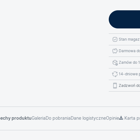
Stan magaz
Darmowa do
Zamów do 1
14-dniowe 
Zadzwoń do
 cechy produktu
Galeria
Do pobrania
Dane logistyczne
Opinie
Karta p