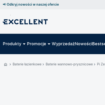
📢 Odkryj nowości w naszej ofercie
Przejdź
do
GŁÓWNEJ
ZAWARTOŚCI
Produkty
Promocje
Wyprzedaż
Nowości
Bestse
MENU
MENU
UŻYTKOWNIKA
Baterie łazienkowe
Baterie wannowo-prysznicowe
Pi Z
WYSZUKIWARKI