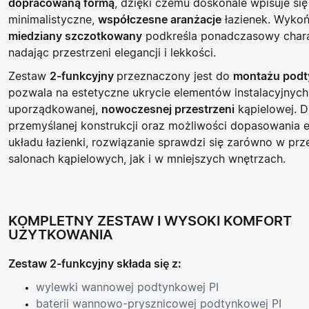
dopracowaną formą
, dzięki czemu doskonale wpisuje si
minimalistyczne,
współczesne aranżacje
łazienek. Wykoń
miedziany szczotkowany
podkreśla ponadczasowy chara
nadając przestrzeni elegancji i lekkości.
Zestaw
2-funkcyjny
przeznaczony jest do
montażu pod
pozwala na estetyczne ukrycie elementów instalacyjnych
uporządkowanej,
nowoczesnej przestrzeni
kąpielowej. D
przemyślanej konstrukcji oraz możliwości dopasowania
układu łazienki, rozwiązanie sprawdzi się zarówno w prz
salonach kąpielowych, jak i w mniejszych wnętrzach.
KOMPLETNY ZESTAW I WYSOKI KOMFORT
UŻYTKOWANIA
Zestaw 2-funkcyjny składa się z:
wylewki wannowej podtynkowej PI
baterii wannowo-prysznicowej podtynkowej PI