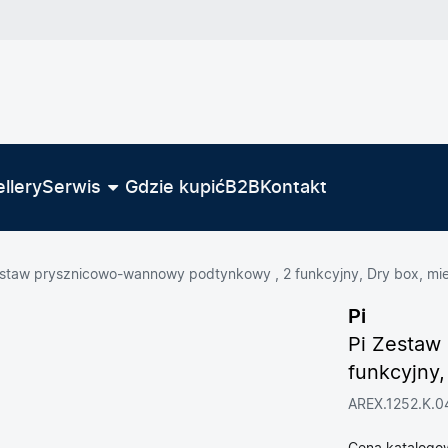
llery
Serwis
Gdzie kupić
B2B
Kontakt
estaw prysznicowo-wannowy podtynkowy , 2 funkcyjny, Dry box, m
Pi
Pi Zestaw
funkcyjny
AREX.1252.K.