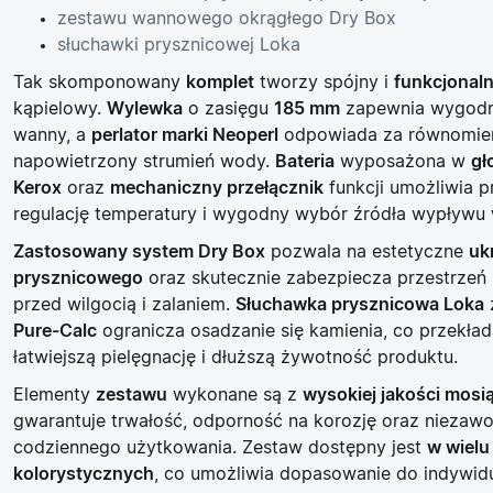
zestawu wannowego okrągłego Dry Box
słuchawki prysznicowej Loka
Tak skomponowany
komplet
tworzy spójny i
funkcjonal
kąpielowy.
Wylewka
o zasięgu
185 mm
zapewnia wygodne
wanny, a
perlator marki Neoperl
odpowiada za równomier
napowietrzony strumień wody.
Bateria
wyposażona w
gł
Kerox
oraz
mechaniczny przełącznik
funkcji umożliwia p
regulację temperatury i wygodny wybór źródła wypływu
Zastosowany system Dry Box
pozwala na estetyczne
uk
prysznicowego
oraz skutecznie zabezpiecza przestrzeń
przed wilgocią i zalaniem.
Słuchawka prysznicowa Loka
Pure-Calc
ogranicza osadzanie się kamienia, co przekład
łatwiejszą pielęgnację i dłuższą żywotność produktu.
Elementy
zestawu
wykonane są z
wysokiej jakości mosi
gwarantuje trwałość, odporność na korozję oraz nieza
codziennego użytkowania. Zestaw dostępny jest
w wielu
kolorystycznych
, co umożliwia dopasowanie do indywidu