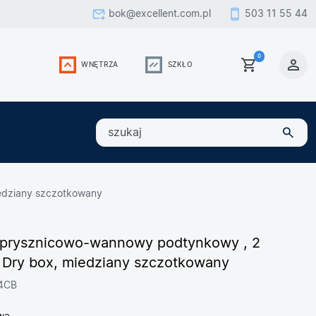
bok@excellent.com.pl
503 11 55 44
0
WNĘTRZA
SZKŁO
szukaj
iedziany szczotkowany
 prysznicowo-wannowy podtynkowy , 2
, Dry box, miedziany szczotkowany
04CB