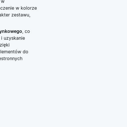
ę w
czenie w kolorze
kter zestawu,
tynkowego
, co
 i uzyskanie
zięki
 elementów do
estronnych