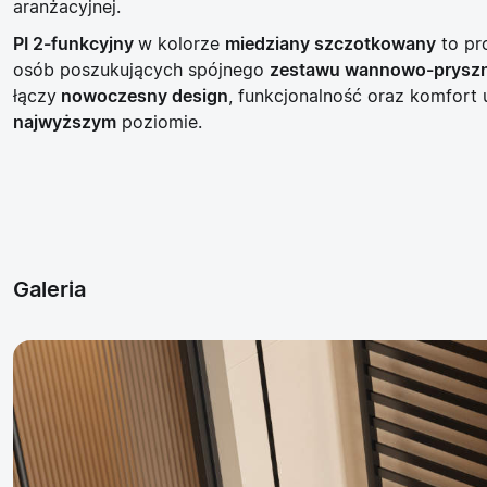
aranżacyjnej.
PI 2-funkcyjny
w kolorze
miedziany szczotkowany
to pr
osób poszukujących spójnego
zestawu wannowo-prysz
łączy
nowoczesny design
, funkcjonalność oraz komfort
najwyższym
poziomie.
Galeria