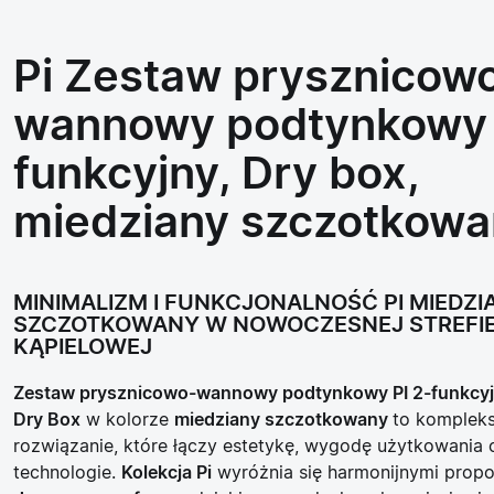
Pi Zestaw prysznicow
wannowy podtynkowy 
funkcyjny, Dry box,
miedziany szczotkowa
MINIMALIZM I FUNKCJONALNOŚĆ PI MIEDZI
SZCZOTKOWANY W NOWOCZESNEJ STREFI
KĄPIELOWEJ
Zestaw prysznicowo-wannowy podtynkowy PI 2-funkcy
Dry Box
w kolorze
miedziany szczotkowany
to komplek
rozwiązanie, które łączy estetykę, wygodę użytkowania
technologie.
Kolekcja Pi
wyróżnia się harmonijnymi propor