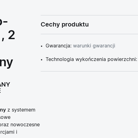
o-
Cechy produktu
, 2
Gwarancja:
warunki gwarancji
ny
Technologia wykończenia powierzchni
ANY
E
jny
z systemem
sowe
 oraz nowoczesne
cjami i