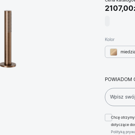
Cena katalogo
2107,00
Kolor
miedzia
POWIADOM 
Chcę otrzymy
dotyczące dos
Polityką pryw