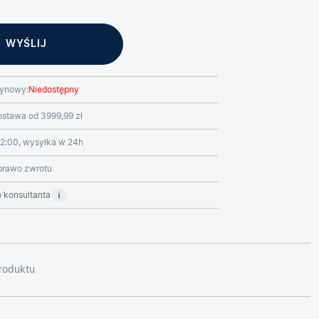
ynowy:
Niedostępny
stawa od 3999,99 zł
2:00, wysyłka w 24h
prawo zwrotu
 konsultanta
roduktu