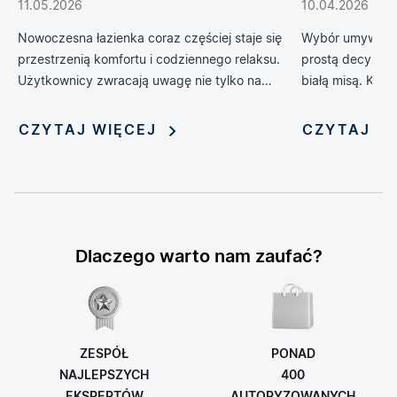
podnoszą komfort
do łazien
11.05.2026
10.04.2026
codziennego życia
Nowoczesna łazienka coraz częściej staje się
Wybór umywalki 
przestrzenią komfortu i codziennego relaksu.
prostą decyzją 
Użytkownicy zwracają uwagę nie tylko na
białą misą. Kol
design, ale również na technologie, które
zrewolucjonizow
poprawiają wygodę, higienę i funkcjonalność
oferując możliwo
CZYTAJ WIĘCEJ
CZYTAJ W
wnętrza. Jednym z rozwiązań, które
nadania jej nie
dynamicznie zyskuje popularność, jest toaleta
myjąca — połączenie klasycznej miski WC z
funkcją bidetu i szeregiem inteligentnych
udogodnień. Rosnąca popularność tych
zaawansowanych urządzeń sprawia, że stają
Dlaczego warto nam zaufać?
się one symbolem nowoczesnego stylu życia i
modnym elementem aranżacji łazienek.
ZESPÓŁ
PONAD
NAJLEPSZYCH
400