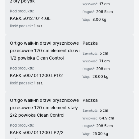
złoty połysk
17 cm
Wysokość:
Kod produktu:
206.5 cm
Długość:
KAEX.5012.1014.GL
8.00 kg
Waga:
Ilość paczek:
1 szt.
Ortigo walk-in drzwi prysznicowe
Paczka
przesuwne 120 cm element drzwi
5 cm
Szerokość:
1/2 powłoka Clean Control
71 cm
Wysokość:
Kod produktu:
208 cm
Długość:
KAEX.5007.01.1200.LP1/2
28.00 kg
Waga:
Ilość paczek:
1 szt.
Ortigo walk-in drzwi prysznicowe
Paczka
przesuwne 120 cm element stały
5 cm
Szerokość:
2/2 powłoka Clean Control
64.9 cm
Wysokość:
Kod produktu:
208.5 cm
Długość:
KAEX.5007.01.1200.LP2/2
25.00 kg
Waga: