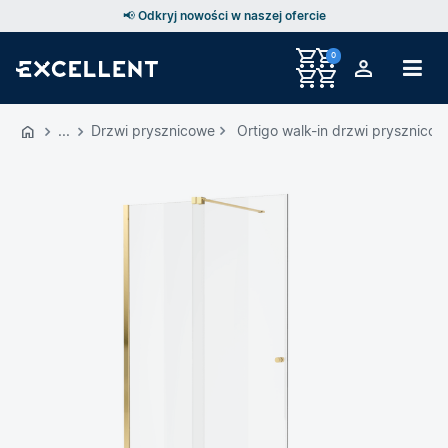
📢 Odkryj nowości w naszej ofercie
0
Przejdź
do
Drzwi prysznicowe
Ortigo walk-in drzwi prysznico
GŁÓWNEJ
ZAWARTOŚCI
MENU
MENU
UŻYTKOWNIKA
WYSZUKIWARKI