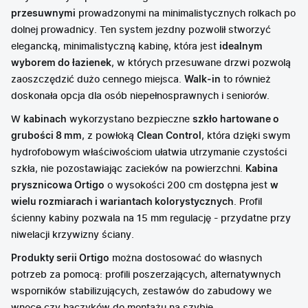
przesuwnymi
prowadzonymi na minimalistycznych rolkach po
dolnej prowadnicy. Ten system jezdny pozwolił stworzyć
elegancką, minimalistyczną kabinę, która jest
idealnym
wyborem do łazienek
, w których przesuwane drzwi pozwolą
zaoszczędzić dużo cennego miejsca.
Walk-in
to również
doskonała opcja dla osób niepełnosprawnych i seniorów.
W
kabinach
wykorzystano bezpieczne
szkło hartowane o
grubości 8 mm
, z powłoką
Clean Control
, która dzięki swym
hydrofobowym właściwościom ułatwia utrzymanie czystości
szkła, nie pozostawiając zacieków na powierzchni.
Kabina
prysznicowa Ortigo
o wysokości 200 cm dostępna jest
w
wielu rozmiarach i wariantach kolorystycznych
. Profil
ścienny kabiny pozwala na 15 mm regulację - przydatne przy
niwelacji krzywizny ściany.
Produkty serii Ortigo
można dostosować do własnych
potrzeb za pomocą: profili poszerzających, alternatywnych
wsporników stabilizujących, zestawów do zabudowy we