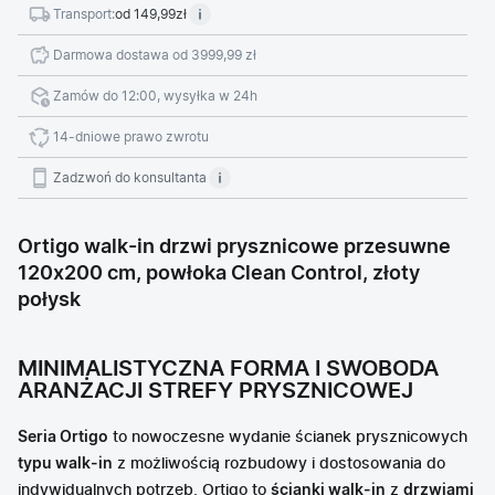
Transport:
od 149,99zł
Darmowa dostawa od 3999,99 zł
Zamów do 12:00, wysyłka w 24h
14-dniowe prawo zwrotu
Zadzwoń do konsultanta
Ortigo walk-in drzwi prysznicowe przesuwne
120x200 cm, powłoka Clean Control, złoty
połysk
MINIMALISTYCZNA FORMA I SWOBODA
ARANŻACJI STREFY PRYSZNICOWEJ
Seria Ortigo
to nowoczesne wydanie ścianek prysznicowych
typu walk-in
z możliwością rozbudowy i dostosowania do
indywidualnych potrzeb. Ortigo to
ścianki walk-in
z
drzwiami