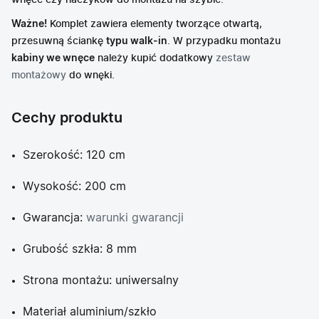
wnęce czy haczyków do montażu na szybie.
Ważne!
Komplet zawiera elementy tworzące otwartą,
przesuwną ściankę
typu walk-in
. W przypadku montażu
kabiny we wnęce
należy kupić dodatkowy
zestaw
montażowy
do wnęki.
Cechy produktu
Szerokość: 120 cm
Wysokość: 200 cm
Gwarancja:
warunki gwarancji
Grubość szkła: 8 mm
Strona montażu: uniwersalny
Materiał aluminium/szkło