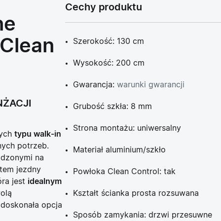
Cechy produktu
ne
 Clean
Szerokość: 130 cm
Wysokość: 200 cm
Gwarancja:
warunki gwarancji
NŻACJI
Grubość szkła: 8 mm
Strona montażu: uniwersalny
wych
typu walk-in
nych potrzeb.
Materiał aluminium/szkło
dzonymi na
stem jezdny
Powłoka Clean Control: tak
óra jest
idealnym
olą
Kształt ścianka prosta rozsuwana
 doskonała opcja
Sposób zamykania: drzwi przesuwne