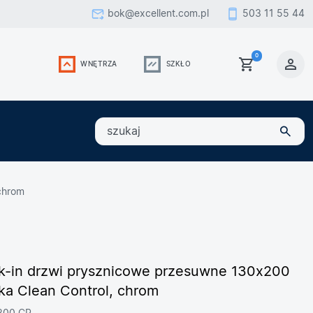
bok@excellent.com.pl
503 11 55 44
0
WNĘTRZA
SZKŁO
szukaj
chrom
lk-in drzwi prysznicowe przesuwne 130x200
ka Clean Control, chrom