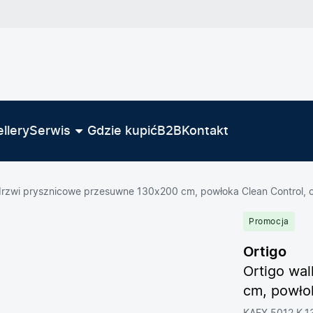
llery
Serwis
Gdzie kupić
B2B
Kontakt
 drzwi prysznicowe przesuwne 130x200 cm, powłoka Clean Control, 
Promocja
Ortigo
Ortigo wa
cm, powło