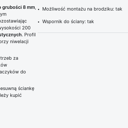
o grubości 8 mm
,
Możliwość montażu na brodziku: tak
wym
ozostawiając
Wspornik do ściany: tak
ysokości 200
ystycznych
. Profil
rzy niwelacji
trzeb za
ików
haczyków do
zesuwną ściankę
leży kupić