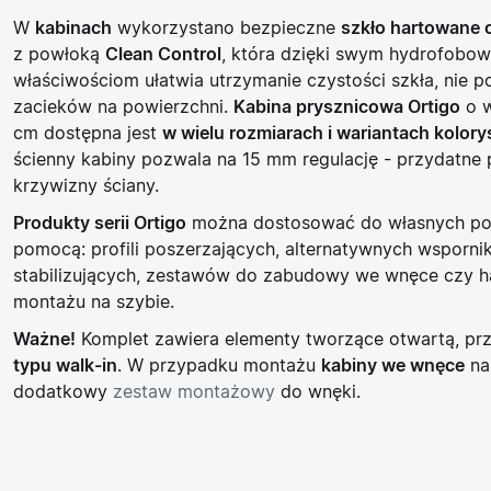
W
kabinach
wykorzystano bezpieczne
szkło hartowane 
z powłoką
Clean Control
, która dzięki swym hydrofobo
właściwościom ułatwia utrzymanie czystości szkła, nie p
zacieków na powierzchni.
Kabina prysznicowa Ortigo
o w
cm dostępna jest
w wielu rozmiarach i wariantach kolor
ścienny kabiny pozwala na 15 mm regulację - przydatne p
krzywizny ściany.
Produkty serii Ortigo
można dostosować do własnych po
pomocą: profili poszerzających, alternatywnych wsporn
stabilizujących, zestawów do zabudowy we wnęce czy 
montażu na szybie.
Ważne!
Komplet zawiera elementy tworzące otwartą, pr
typu walk-in
. W przypadku montażu
kabiny we wnęce
na
dodatkowy
zestaw montażowy
do wnęki.