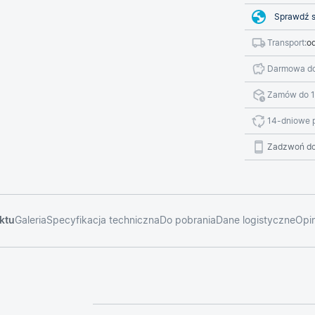
Sprawdź s
Transport:
od
Darmowa do
Zamów do 1
14-dniowe 
Zadzwoń do
ktu
Galeria
Specyfikacja techniczna
Do pobrania
Dane logistyczne
Opin