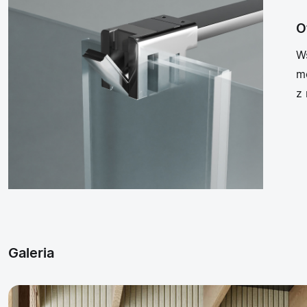
O
Ws
mo
z 
Galeria