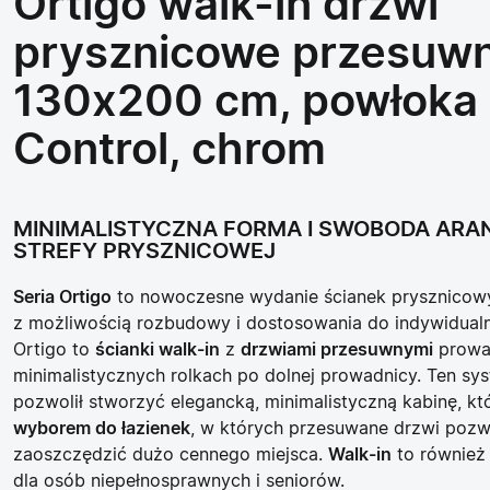
Ortigo walk-in drzwi
prysznicowe przesuw
130x200 cm, powłoka
Control, chrom
MINIMALISTYCZNA FORMA I SWOBODA ARA
STREFY PRYSZNICOWEJ
Seria Ortigo
to nowoczesne wydanie ścianek prysznico
z możliwością rozbudowy i dostosowania do indywidual
Ortigo to
ścianki walk-in
z
drzwiami przesuwnymi
prowa
minimalistycznych rolkach po dolnej prowadnicy. Ten sy
pozwolił stworzyć elegancką, minimalistyczną kabinę, kt
wyborem do łazienek
, w których przesuwane drzwi pozw
zaoszczędzić dużo cennego miejsca.
Walk-in
to również
dla osób niepełnosprawnych i seniorów.