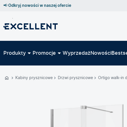
📢 Odkryj nowości w naszej ofercie
Przejdź
do
GŁÓWNEJ
ZAWARTOŚCI
Produkty
Promocje
Wyprzedaż
Nowości
Bestse
MENU
MENU
UŻYTKOWNIKA
Kabiny prysznicowe
Drzwi prysznicowe
Ortigo walk-in
WYSZUKIWARKI