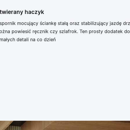
twierany haczyk
pornik mocujący ściankę stałą oraz stabilizujący jazdę d
żna powiesić ręcznik czy szlafrok. Ten prosty dodatek dod
małych detali na co dzień