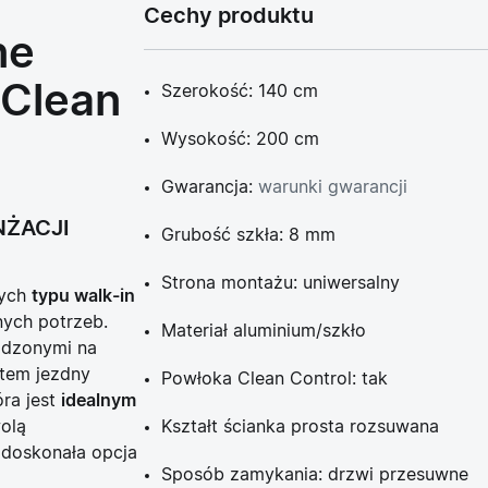
Cechy produktu
ne
 Clean
Szerokość: 140 cm
Wysokość: 200 cm
Gwarancja:
warunki gwarancji
NŻACJI
Grubość szkła: 8 mm
Strona montażu: uniwersalny
wych
typu walk-in
nych potrzeb.
Materiał aluminium/szkło
dzonymi na
stem jezdny
Powłoka Clean Control: tak
óra jest
idealnym
olą
Kształt ścianka prosta rozsuwana
 doskonała opcja
Sposób zamykania: drzwi przesuwne