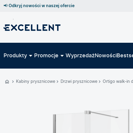
📢 Odkryj nowości w naszej ofercie
Przejdź
do
GŁÓWNEJ
ZAWARTOŚCI
Produkty
Promocje
Wyprzedaż
Nowości
Bestse
MENU
MENU
UŻYTKOWNIKA
Kabiny prysznicowe
Drzwi prysznicowe
Ortigo walk-in
WYSZUKIWARKI