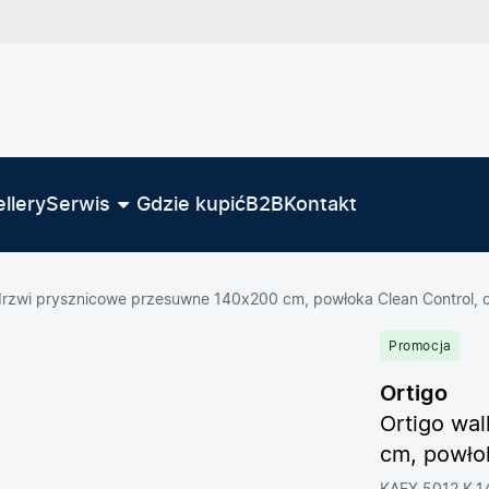
llery
Serwis
Gdzie kupić
B2B
Kontakt
 drzwi prysznicowe przesuwne 140x200 cm, powłoka Clean Control, 
Promocja
Ortigo
Ortigo wa
cm, powło