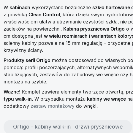
W
kabinach
wykorzystano bezpieczne
szkło hartowane 
z powłoką
Clean Control
, która dzięki swym hydrofobo
właściwościom ułatwia utrzymanie czystości szkła, nie p
zacieków na powierzchni.
Kabina prysznicowa Ortigo
o w
cm dostępna jest
w wielu rozmiarach i wariantach kolor
ścienny kabiny pozwala na 15 mm regulację - przydatne p
krzywizny ściany.
Produkty serii Ortigo
można dostosować do własnych po
pomocą: profili poszerzających, alternatywnych wsporn
stabilizujących, zestawów do zabudowy we wnęce czy 
montażu na szybie.
Ważne!
Komplet zawiera elementy tworzące otwartą, pr
typu walk-in
. W przypadku montażu
kabiny we wnęce
na
dodatkowy
zestaw montażowy
do wnęki.
Ortigo - kabiny walk-in i drzwi prysznicowe