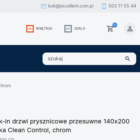
bok@excellent.com.pl
503 11 55 44
0
WNĘTRZA
SZKŁO
szukaj
chrom
lk-in drzwi prysznicowe przesuwne 140x200
ka Clean Control, chrom