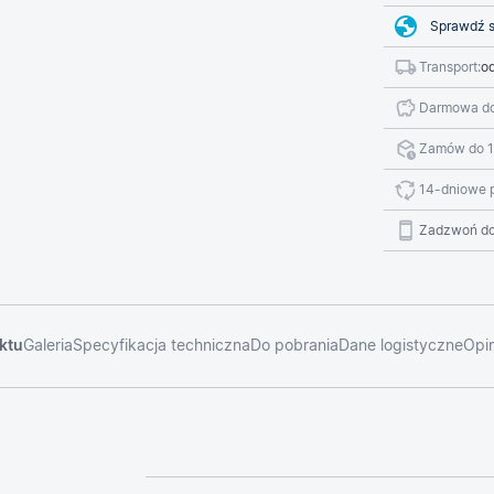
Sprawdź s
Transport:
od
Darmowa do
Zamów do 1
14-dniowe 
Zadzwoń do
ktu
Galeria
Specyfikacja techniczna
Do pobrania
Dane logistyczne
Opin