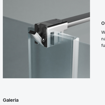
O
W
n
f
Galeria