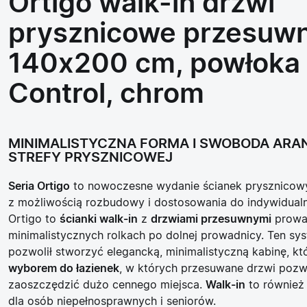
Ortigo walk-in drzwi
prysznicowe przesuw
140x200 cm, powłoka
Control, chrom
MINIMALISTYCZNA FORMA I SWOBODA ARA
STREFY PRYSZNICOWEJ
Seria Ortigo
to nowoczesne wydanie ścianek prysznico
z możliwością rozbudowy i dostosowania do indywidual
Ortigo to
ścianki walk-in
z
drzwiami przesuwnymi
prowa
minimalistycznych rolkach po dolnej prowadnicy. Ten sy
pozwolił stworzyć elegancką, minimalistyczną kabinę, kt
wyborem do łazienek
, w których przesuwane drzwi pozw
zaoszczędzić dużo cennego miejsca.
Walk-in
to również
dla osób niepełnosprawnych i seniorów.