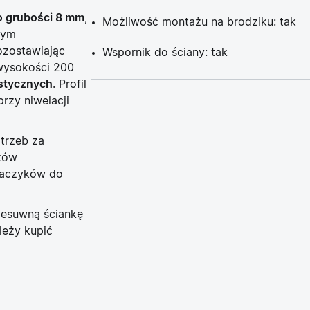
o grubości 8 mm
,
Możliwość montażu na brodziku: tak
wym
ozostawiając
Wspornik do ściany: tak
ysokości 200
ystycznych
. Profil
rzy niwelacji
trzeb za
ików
haczyków do
zesuwną ściankę
leży kupić