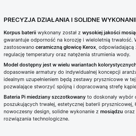
PRECYZJA DZIAŁANIA I SOLIDNE WYKONANI
Korpus baterii
wykonany został z
wysokiej jakości mosi
gwarantuje odporność na korozję i wieloletnią trwałość.
zastosowano
ceramiczną głowicę Kerox
, odpowiadającą 
regulację temperatury oraz natężenia strumienia wody.
Model dostępny jest w wielu wariantach kolorystycznyc
dopasowanie armatury do indywidualnej koncepcji aranża
idealnym uzupełnieniem będą zestawy prysznicowe w tej 
pozwalające stworzyć spójną i dopracowaną strefę kąpi
Bateria Pi miedziany szczotkowany
to doskonały wybór 
poszukujących trwałej, estetycznej baterii prysznicowej, 
nowoczesny design, solidne wykonanie z
mosiądzu
oraz
rozwiązania technologiczne.