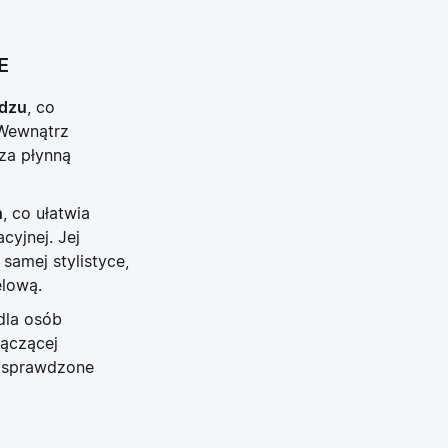
E
ądzu
, co
 Wewnątrz
za płynną
h
, co ułatwia
cyjnej. Jej
samej stylistyce,
elową.
dla osób
łączącej
 sprawdzone