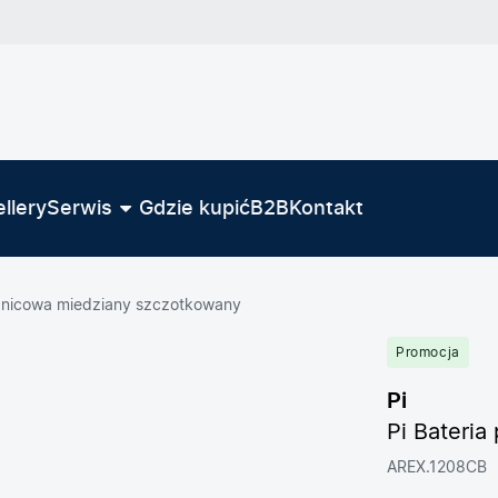
llery
Serwis
Gdzie kupić
B2B
Kontakt
sznicowa miedziany szczotkowany
Promocja
Pi
Pi Bateri
AREX.1208CB