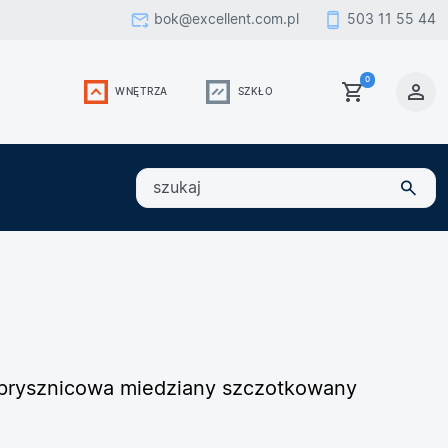
bok@excellent.com.pl
503 11 55 44
0
WNĘTRZA
SZKŁO
szukaj
a prysznicowa miedziany szczotkowany