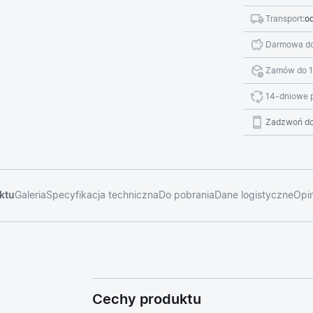
Transport:
od
Darmowa do
Zamów do 1
14-dniowe 
Zadzwoń do
ktu
Galeria
Specyfikacja techniczna
Do pobrania
Dane logistyczne
Opin
a
Cechy produktu