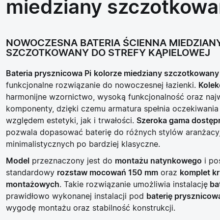
miedziany szczotkowa
NOWOCZESNA BATERIA ŚCIENNA MIEDZIAN
SZCZOTKOWANY DO STREFY KĄPIELOWEJ
Bateria prysznicowa Pi
kolorze miedziany szczotkowany
funkcjonalne rozwiązanie do nowoczesnej łazienki.
Kolek
harmonijne wzornictwo, wysoką funkcjonalność oraz naj
komponenty, dzięki czemu armatura spełnia oczekiwani
względem estetyki, jak i trwałości.
Szeroka gama dostę
pozwala dopasować baterię do różnych stylów aranżacy
minimalistycznych po bardziej klasyczne.
Model
przeznaczony jest do
montażu natynkowego
i po
standardowy
rozstaw mocowań 150 mm
oraz
komplet k
montażowych
. Takie rozwiązanie umożliwia instalację
bat
prawidłowo wykonanej instalacji pod
baterię prysznicow
wygodę montażu oraz stabilność konstrukcji.