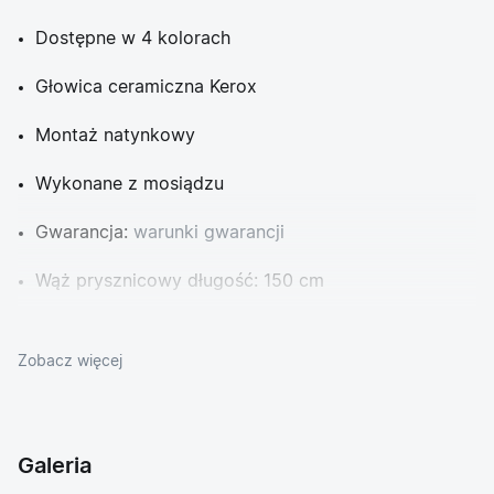
Dostępne w 4 kolorach
Głowica ceramiczna Kerox
Montaż natynkowy
Wykonane z mosiądzu
Gwarancja:
warunki gwarancji
Wąż prysznicowy długość: 150 cm
Technologia wykończenia powierzchni:
chromowanie
Zobacz więcej
Galeria