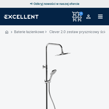
📢 Odkryj nowości w naszej ofercie
0
Przejdź
do
Baterie łazienkowe
Clever 2.0 zestaw prysznicowy ście
GŁÓWNEJ
ZAWARTOŚCI
MENU
MENU
UŻYTKOWNIKA
WYSZUKIWARKI