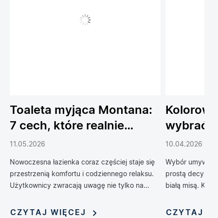
Toaleta myjąca Montana:
Kolorowe
7 cech, które realnie
wybrać 
podnoszą komfort
do łazien
11.05.2026
10.04.2026
codziennego życia
Nowoczesna łazienka coraz częściej staje się
Wybór umywalki 
przestrzenią komfortu i codziennego relaksu.
prostą decyzją 
Użytkownicy zwracają uwagę nie tylko na
białą misą. Kol
design, ale również na technologie, które
zrewolucjonizow
poprawiają wygodę, higienę i funkcjonalność
oferując możliwo
CZYTAJ WIĘCEJ
CZYTAJ W