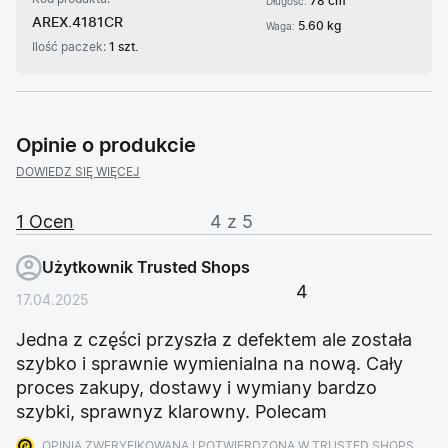
78 cm
Długość:
AREX.4181CR
5.60 kg
Waga:
Ilość paczek:
1 szt.
Opinie o produkcie
DOWIEDZ SIĘ WIĘCEJ
1 Ocen
4 z 5
Użytkownik Trusted Shops
4
17.04.2025
Jedna z części przyszła z defektem ale została
szybko i sprawnie wymienialna na nową. Cały
proces zakupy, dostawy i wymiany bardzo
szybki, sprawnyz klarowny. Polecam
OPINIA ZWERYFIKOWANA I POTWIERDZONA W TRUSTED SHOPS