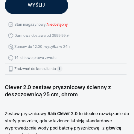
Stan magazynowy:
Niedostępny
Darmowa dostawa od 3999,99 zł
Zamów do 12:00, wysyłka w 24h
14-dniowe prawo zwrotu
Zadzwoń do konsultanta
Clever 2.0 zestaw prysznicowy ścienny z
deszczownicą 25 cm, chrom
Zestaw prysznicowy
Rain Clever 2.0
to idealne rozwiązanie do
strefy prysznica, gdy w łazience istnieją standardowe
wyprowadzenia wody pod baterię prysznicową- z
głowicą