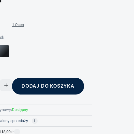
ł
1 Ocen
ysk
DODAJ DO KOSZYKA
ynowy:
Dostępny
alony sprzedaży
 18,99zł