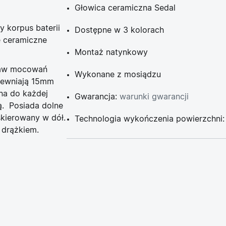
Głowica ceramiczna Sedal
y korpus baterii
Dostępne w 3 kolorach
e ceramiczne
Montaż natynkowy
staw mocowań
Wykonane z mosiądzu
pewniają 15mm
ana do każdej
Gwarancja:
warunki gwarancji
ą. Posiada dolne
kierowany w dół.
Technologia wykończenia powierzchni
 drążkiem.