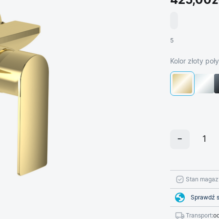
425,00z
5
Kolor złoty poł
Stan magaz
Sprawdź s
Transport:
od