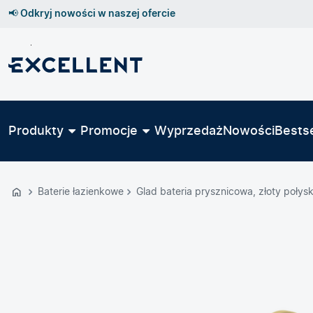
📢 Odkryj nowości w naszej ofercie
Przejdź
do
GŁÓWNEJ
ZAWARTOŚCI
Produkty
Promocje
Wyprzedaż
Nowości
Bestse
MENU
MENU
UŻYTKOWNIKA
Baterie łazienkowe
Glad bateria prysznicowa, złoty połys
WYSZUKIWARKI