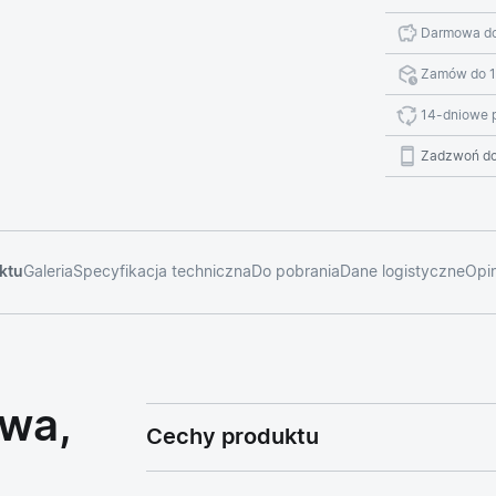
Darmowa do
Zamów do 1
14-dniowe 
Zadzwoń do
ktu
Galeria
Specyfikacja techniczna
Do pobrania
Dane logistyczne
Opin
owa,
Cechy produktu