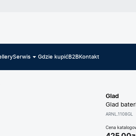
llery
Serwis
Gdzie kupić
B2B
Kontakt
k
Glad
Glad bater
ARNL.1108GL
Cena katalogo