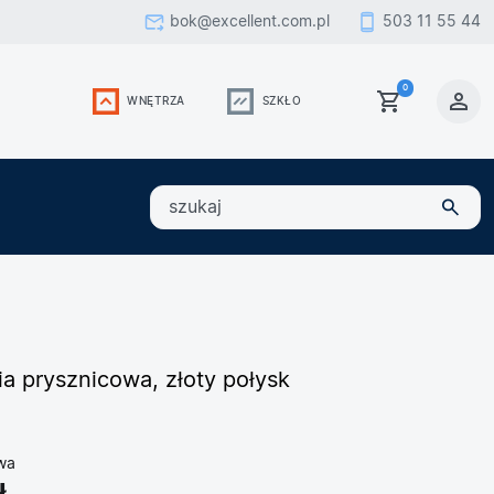
bok@excellent.com.pl
503 11 55 44
0
WNĘTRZA
SZKŁO
szukaj
ia prysznicowa, złoty połysk
wa