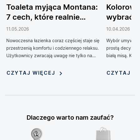
Toaleta myjąca Montana:
Kolorowe
7 cech, które realnie
wybrać 
podnoszą komfort
do łazien
11.05.2026
10.04.2026
codziennego życia
Nowoczesna łazienka coraz częściej staje się
Wybór umywalki 
przestrzenią komfortu i codziennego relaksu.
prostą decyzją 
Użytkownicy zwracają uwagę nie tylko na
białą misą. Kol
design, ale również na technologie, które
zrewolucjonizow
poprawiają wygodę, higienę i funkcjonalność
oferując możliwo
CZYTAJ WIĘCEJ
CZYTAJ W
wnętrza. Jednym z rozwiązań, które
nadania jej nie
dynamicznie zyskuje popularność, jest toaleta
myjąca — połączenie klasycznej miski WC z
funkcją bidetu i szeregiem inteligentnych
udogodnień. Rosnąca popularność tych
zaawansowanych urządzeń sprawia, że stają
Dlaczego warto nam zaufać?
się one symbolem nowoczesnego stylu życia i
modnym elementem aranżacji łazienek.