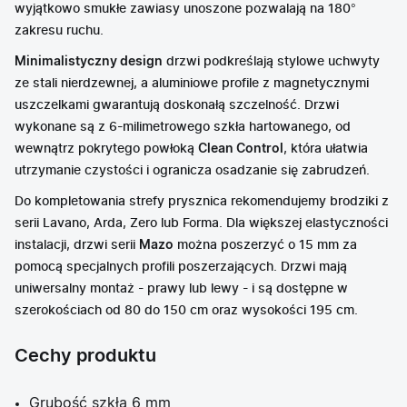
wyjątkowo smukłe zawiasy unoszone pozwalają na 180°
zakresu ruchu.
Minimalistyczny design
drzwi podkreślają stylowe uchwyty
ze stali nierdzewnej, a aluminiowe profile z magnetycznymi
uszczelkami gwarantują doskonałą szczelność. Drzwi
wykonane są z 6-milimetrowego szkła hartowanego, od
wewnątrz pokrytego powłoką
Clean Control
, która ułatwia
utrzymanie czystości i ogranicza osadzanie się zabrudzeń.
Do kompletowania strefy prysznica rekomendujemy brodziki z
serii Lavano, Arda, Zero lub Forma. Dla większej elastyczności
instalacji, drzwi serii
Mazo
można poszerzyć o 15 mm za
pomocą specjalnych profili poszerzających. Drzwi mają
uniwersalny montaż - prawy lub lewy - i są dostępne w
szerokościach od 80 do 150 cm oraz wysokości 195 cm.
Cechy produktu
Grubość szkła 6 mm