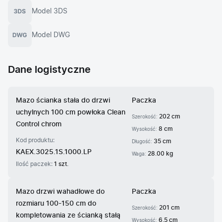
Model 3DS
Model DWG
Dane logistyczne
Mazo ścianka stała do drzwi
Paczka
uchylnych 100 cm powłoka Clean
202 cm
Szerokość:
Control chrom
8 cm
Wysokość:
Kod produktu:
35 cm
Długość:
KAEX.3025.1S.1000.LP
28.00 kg
Waga:
Ilość paczek:
1 szt.
Mazo drzwi wahadłowe do
Paczka
rozmiaru 100-150 cm do
201 cm
Szerokość:
kompletowania ze ścianką stałą
6.5 cm
Wysokość: