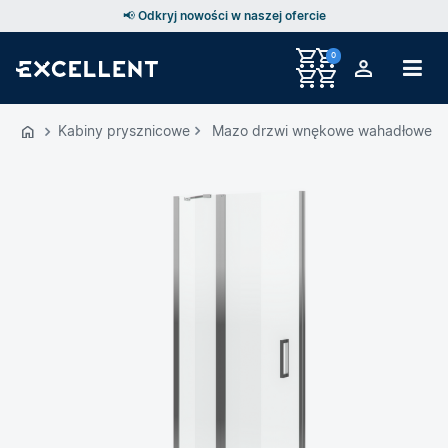
📢 Odkryj nowości w naszej ofercie
0
Przejdź
do
Kabiny prysznicowe
Mazo drzwi wnękowe wahadłowe poj
GŁÓWNEJ
ZAWARTOŚCI
MENU
MENU
UŻYTKOWNIKA
WYSZUKIWARKI