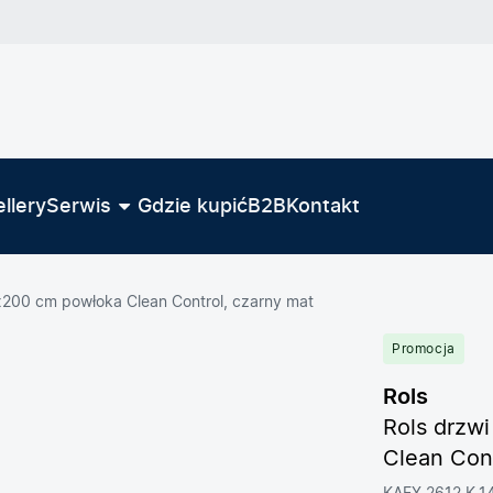
llery
Serwis
Gdzie kupić
B2B
Kontakt
200 cm powłoka Clean Control, czarny mat
Promocja
Rols
Rols drzw
Clean Cont