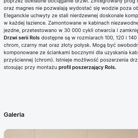
poprzez dokładne dociąganie drzwi. Zintegrowany próg 
oraz magnes nie pozwalają wydostać się wodzie poza ob
Eleganckie uchwyty ze stali nierdzewnej doskonale kom
w każdej łazience. Zamontowane w kabinach niezawodn
jezdne,
przetestowano w 30 000 cykli
otwarcia i zamknię
Drzwi serii Rols
dostępne są w rozmiarach 100, 120 i 140
chrom, czarny mat oraz złoty połysk. Mogą być swobodn
komponowane ze ściankami bocznymi dla uzyskania kabi
przyściennej (chrom). Istnieje możliwość poszerzenia dr
stosując przy montażu
profil poszerzający Rols.
Galeria