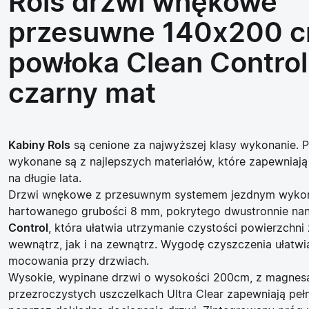
Rols drzwi wnękowe
przesuwne 140x200 
powłoka Clean Control
czarny mat
Kabiny Rols
są cenione za najwyższej klasy wykonanie. Pr
wykonane są z najlepszych materiałów, które zapewniaj
na długie lata.
Drzwi wnękowe z przesuwnym systemem jezdnym wyko
hartowanego
grubości 8 mm, pokrytego dwustronnie
na
Control
, która ułatwia utrzymanie czystości powierzchn
wewnątrz, jak i na zewnątrz. Wygodę czyszczenia ułatwia
mocowania przy drzwiach.
Wysokie, wypinane drzwi o wysokości 200cm, z magnes
przezroczystych
uszczelkach Ultra Clear
zapewniają peł