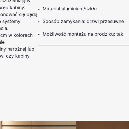
uszczelniający
ręb kabiny.
Materiał aluminium/szkło
ponować się będą
e systemy
Sposób zamykania: drzwi przesuwne
cia.
Możliwość montażu na brodziku: tak
 cm w kolorach
ie
ny narożnej lub
zwi czy kabiny