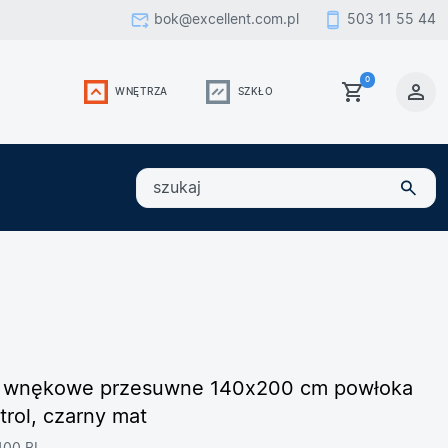
bok@excellent.com.pl
503 11 55 44
0
WNĘTRZA
SZKŁO
szukaj
i wnękowe przesuwne 140x200 cm powłoka
rol, czarny mat