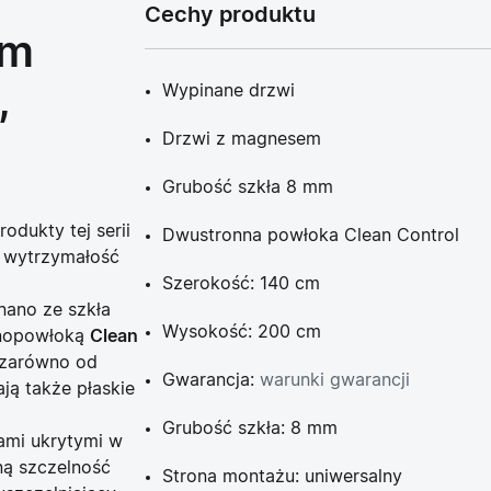
Cechy produktu
cm
,
Wypinane drzwi
Drzwi z magnesem
Grubość szkła 8 mm
odukty tej serii
Dwustronna powłoka Clean Control
ą wytrzymałość
Szerokość: 140 cm
nano ze
szkła
Wysokość: 200 cm
nopowłoką
Clean
i zarówno od
Gwarancja:
warunki gwarancji
ją także płaskie
Grubość szkła: 8 mm
ami ukrytymi w
ną szczelność
Strona montażu: uniwersalny