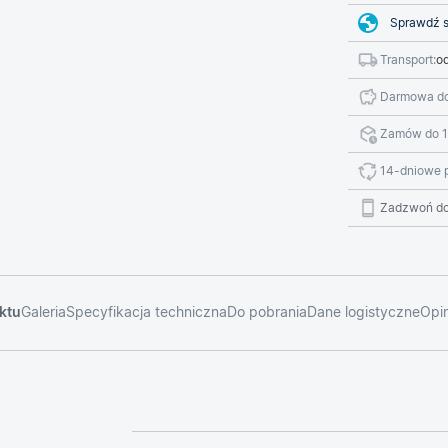
Sprawdź s
Transport:
od
Darmowa do
Zamów do 1
14-dniowe 
Zadzwoń do
ktu
Galeria
Specyfikacja techniczna
Do pobrania
Dane logistyczne
Opin