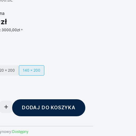
400.BL
na
zł
:
3000,00zł
20 × 200
140 × 200
DODAJ DO KOSZYKA
ynowy:
Dostępny