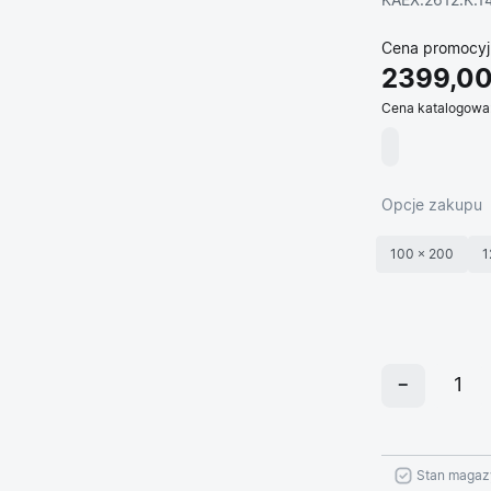
KAEX.2612.K.1
Cena promocyj
2399,00
Cena katalogowa
Opcje zakupu
100 × 200
1
Stan magaz