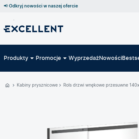
📢 Odkryj nowości w naszej ofercie
Przejdź
do
GŁÓWNEJ
ZAWARTOŚCI
Produkty
Promocje
Wyprzedaż
Nowości
Bestse
MENU
MENU
UŻYTKOWNIKA
Kabiny prysznicowe
Rols drzwi wnękowe przesuwne 140x
WYSZUKIWARKI