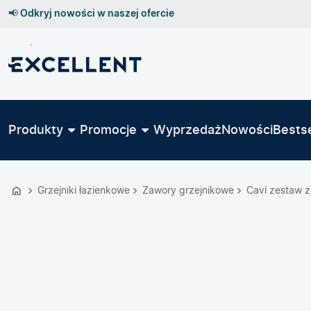
📢 Odkryj nowości w naszej ofercie
Przejdź
do
GŁÓWNEJ
ZAWARTOŚCI
Produkty
Promocje
Wyprzedaż
Nowości
Bestse
MENU
MENU
UŻYTKOWNIKA
Grzejniki łazienkowe
Zawory grzejnikowe
Cavi zestaw z
WYSZUKIWARKI