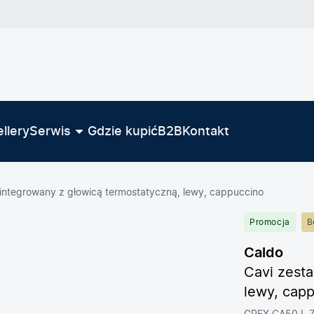
llery
Serwis
Gdzie kupić
B2B
Kontakt
integrowany z głowicą termostatyczną, lewy, cappuccino
Promocja
B
Caldo
Cavi zest
lewy, cap