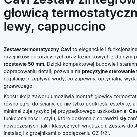
Cavi zestaw zintegrow
głowicą termostatyczn
lewy, cappuccino
Zestaw termostatyczny
Cavi
to eleganckie i funkcjonaln
grzejników dekoracyjnych oraz łazienkowych z dolnym 
rozstawie 50 mm
. Dzięki kompaktowej budowie i staran
dopracowaniu detali, pozwala na
precyzyjne sterowanie
regulację przepływu wody, co zapewnia optymalną wyda
grzewczego.
Konstrukcja zaworu umożliwia montaż głowicy termostat
równoległej do ściany, co nie tylko podkreśla estetykę, a
minimalizuje ryzyko jej przypadkowego uszkodzenia.
Cav
funkcjonalności i stylu, które doskonale sprawdzi się za
nowoczesnych, jak i klasycznych wnętrzach. Zestaw do
instalacji z grzejnikami o podłączeniu GZ 1/2".