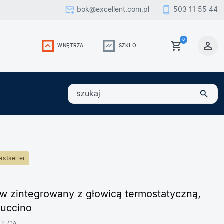
bok@excellent.com.pl
503 11 55 44
0
WNĘTRZA
SZKŁO
szukaj
estseller
aw zintegrowany z głowicą termostatyczną,
puccino