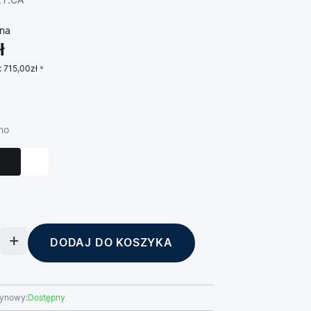
ZT.CA
na
ł
:
715,00zł
no
DODAJ DO KOSZYKA
ynowy:
Dostępny