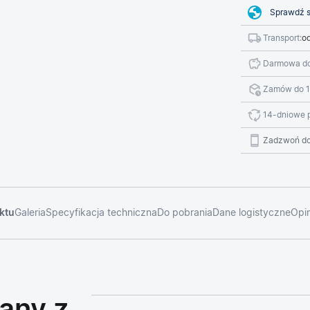
Sprawdź s
Transport:
od
Darmowa do
Zamów do 1
14-dniowe 
Zadzwoń do
ktu
Galeria
Specyfikacja techniczna
Do pobrania
Dane logistyczne
Opin