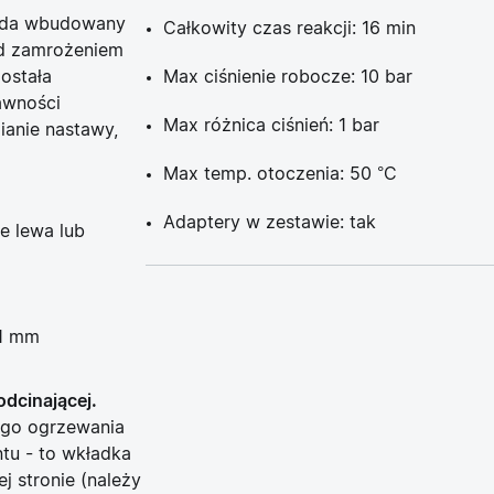
iada wbudowany
Całkowity czas reakcji: 16 min
ed zamrożeniem
została
Max ciśnienie robocze: 10 bar
awności
Max różnica ciśnień: 1 bar
ianie nastawy,
Max temp. otoczenia: 50 °C
Adaptery w zestawie: tak
e lewa lub
x1 mm
odcinającej.
nego ogrzewania
ntu - to wkładka
j stronie (należy