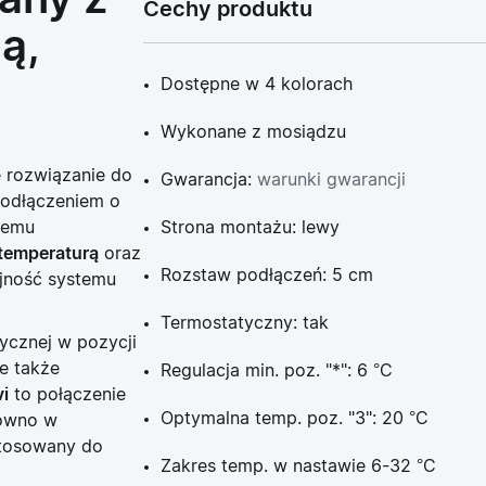
any z
Cechy produktu
ą,
Dostępne w 4 kolorach
Wykonane z mosiądzu
e rozwiązanie do
Gwarancja:
warunki gwarancji
podłączeniem o
nemu
Strona montażu: lewy
 temperaturą
oraz
Rozstaw podłączeń: 5 cm
jność systemu
Termostatyczny: tak
ycznej w pozycji
le także
Regulacja min. poz. "*": 6 °C
i
to połączenie
Optymalna temp. poz. "3": 20 °C
równo w
stosowany do
Zakres temp. w nastawie 6-32 °C