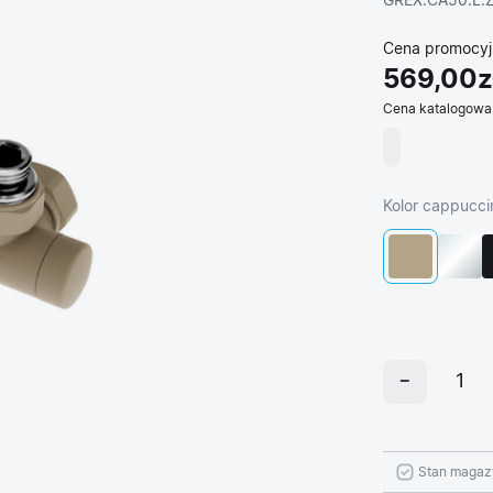
GREX.CA50.L.
Cena promocyj
569,00z
Cena katalogowa
Kolor cappucci
Stan magaz