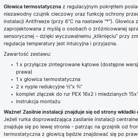
Głowica termostatyczna
z regulacyjnym pokrętłem pos
niezawodny czujnik cieczowy oraz funkcję ochrony prz
instalacji Antifreeze (przy 6°C na nastawie "*"). Głowica 
zaprojektowana z myślą o osobach o zróżnicowanej spr
sensorycznej – dzięki wyczuwalnemu „kliknięciu” przy zm
regulacja temperatury jest intuicyjna i przyjazna.
Zawartość zestawu:
1 x przyłącze zintegrowane kątowe (dostępne wersj
prawa)
1 x głowica termostatyczna
2 x nyple redukcyjne ½”x ¾”
komplet złączek do rur PEX 16x2 i miedzianych 15
instrukcja montażu
Ważne!
Zasilnie instalacji znajduje się od strony wkładki 
Jeżeli rurka doprowadzająca zasilanie instalacji central
znajduje się po lewej stronie - patrząc na grzejnik od fro
termostatyczna z głowicą będzie znajdować się po prawe